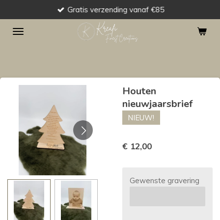
Gratis verzending vanaf €85
Ga
direct
naar
de
hoofdinhoud
Houten
nieuwjaarsbrief
NIEUW!
€ 12,00
Gewenste gravering