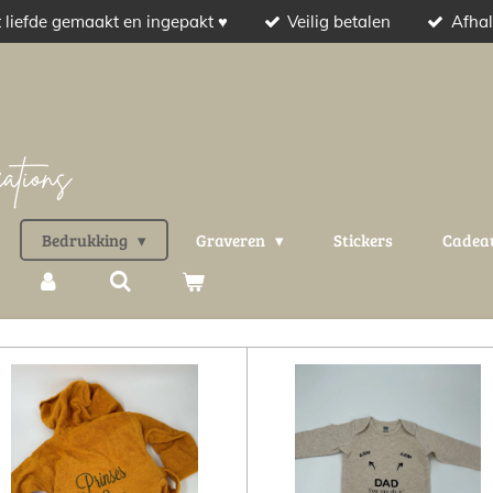
 liefde gemaakt en ingepakt ♥
Veilig betalen
Afhal
Bedrukking
Graveren
Stickers
Cadea