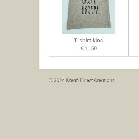
T-shirt kind
€ 11,50
© 2024 Kreafi Finest Crea