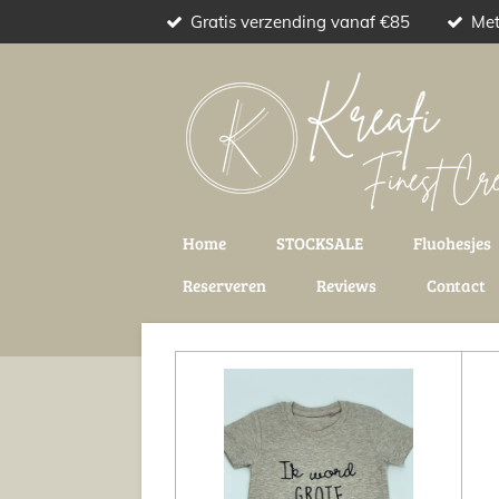
Gratis verzending vanaf €85
Met
Ga
direct
naar
de
hoofdinhoud
Home
STOCKSALE
Fluohesjes
Reserveren
Reviews
Contact