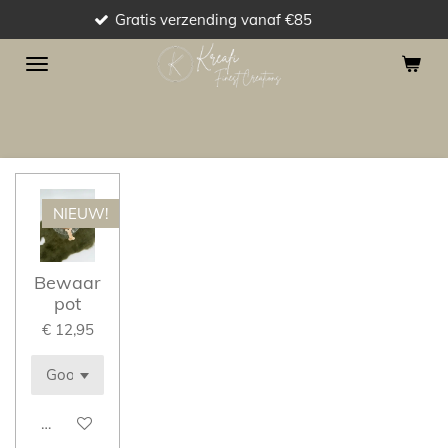
Gratis verzending vanaf €85
Ga
direct
naar
de
hoofdinhoud
NIEUW!
Bewaar
pot
€ 12,95
Houd mij op de hoogte