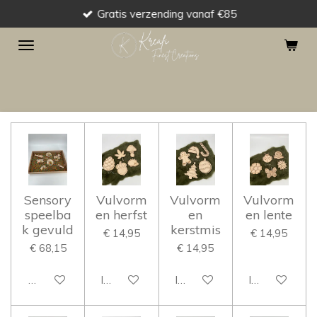
Gratis verzending vanaf €85
Ga
direct
naar
de
hoofdinhoud
Sensory
Vulvorm
Vulvorm
Vulvorm
speelba
en herfst
en
en lente
k gevuld
kerstmis
€ 14,95
€ 14,95
€ 68,15
€ 14,95
Bekijk details
In winkelwagen
In winkelwagen
In winkelwag