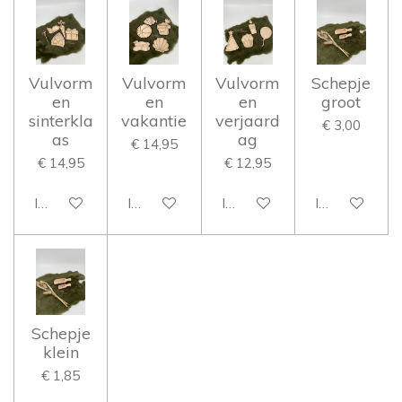
Vulvorm
Vulvorm
Vulvorm
Schepje
en
en
en
groot
sinterkla
vakantie
verjaard
€ 3,00
as
ag
€ 14,95
€ 14,95
€ 12,95
In winkelwagen
In winkelwagen
In winkelwagen
In winkelwag
Schepje
klein
€ 1,85