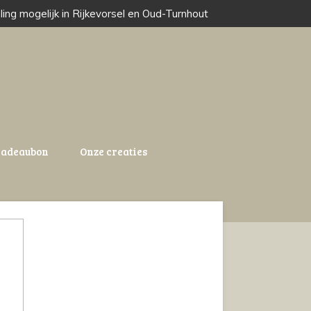
ling mogelijk in Rijkevorsel en Oud-Turnhout
adeaubon
Onze creaties