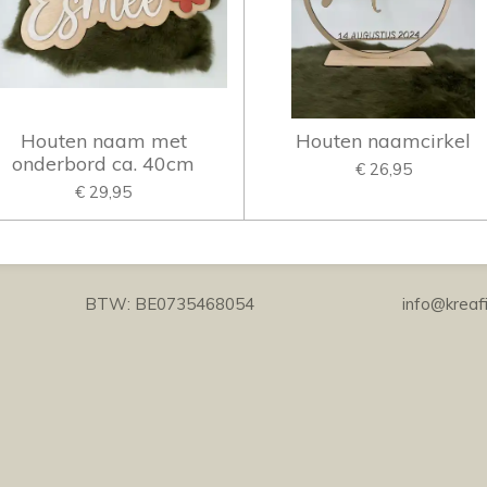
Houten naam met
Houten naamcirkel
onderbord ca. 40cm
€ 26,95
€ 29,95
ations BTW: BE0735468054 info@kreafi.b