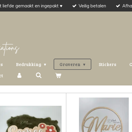
 liefde gemaakt en ingepakt ♥
Veilig betalen
Afha
es
Bedrukking
Graveren
Stickers
C
ct