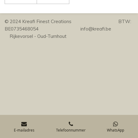
© 2024 Kreafi Finest Creations BTW:
BE0735468054 info@kreafi.be
Rijkevorsel - Oud-Turnhout
E-mailadres
Telefoonnummer
WhatsApp