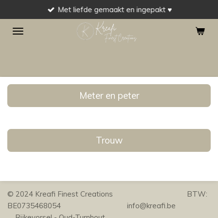
Met liefde gemaakt en ingepakt ♥
Ga
direct
naar
de
hoofdinhoud
Meter en peter
Trouw
© 2024 Kreafi Finest Creations BTW:
BE0735468054 info@kreafi.be
Rijkevorsel - Oud-Turnhout