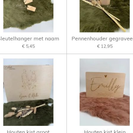
Sleutelhanger met naam
Pennenhouder gegravee
€ 5,45
€ 12,95
Houten kist groot
Houten kist klein