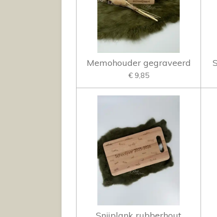
Memohouder gegraveerd
€ 9,85
Snijplank rubberhout