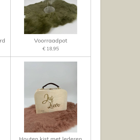
rd
Voorraadpot
€ 18,95
Houten kist met lederen