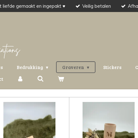
 liefde gemaakt en ingepakt ♥
Veilig betalen
Afha
es
Bedrukking
Graveren
Stickers
C
ct