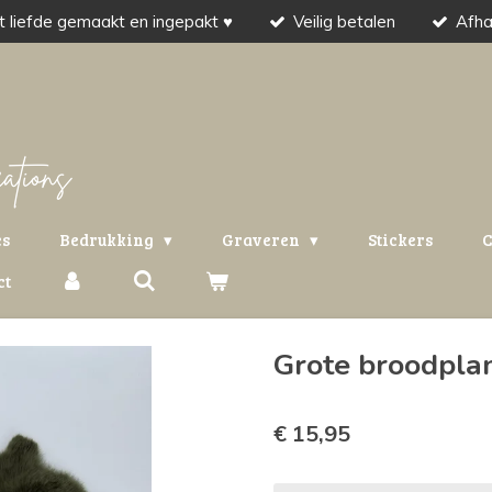
 liefde gemaakt en ingepakt ♥
Veilig betalen
Afha
es
Bedrukking
Graveren
Stickers
C
ct
Grote broodpla
€ 15,95