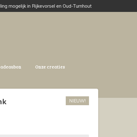
ling mogelijk in Rijkevorsel en Oud-Turnhout
adeaubon
Onze creaties
nk
NIEUW!