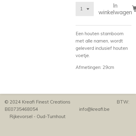
In
winkelwagen
Een houten stamboom
met alle namen, wordt
geleverd inclusief houten
voetje.
Afmetingen: 29cm
© 2024 Kreafi Finest Creations BTW:
BE0735468054 info@kreafi.be
Rijkevorsel - Oud-Turnhout