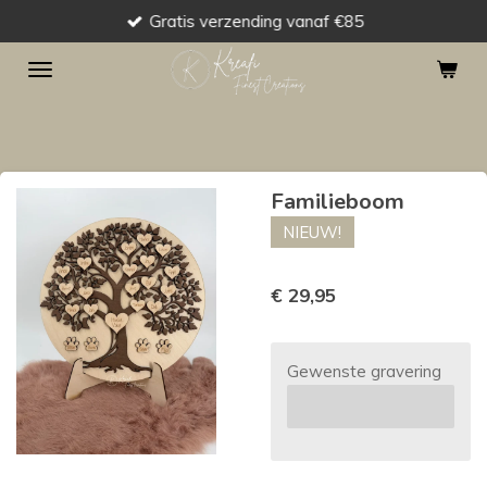
Gratis verzending vanaf €85
Ga
direct
naar
de
hoofdinhoud
Familieboom
NIEUW!
€ 29,95
Gewenste gravering