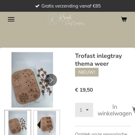
Gratis verzending vanaf €85
Ga
direct
naar
de
hoofdinhoud
Trofast inlegtray
thema weer
NIEUW!
€ 19,50
In
winkelwagen
Ontdek onze sensorische