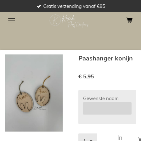
Gratis verzending vanaf €85
Ga
direct
naar
de
hoofdinhoud
Paashanger konijn
€ 5,95
Gewenste naam
In