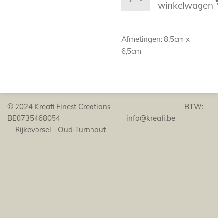
winkelwagen
Afmetingen: 8,5cm x
6,5cm
© 2024 Kreafi Finest Creations BTW:
BE0735468054 info@kreafi.be
Rijkevorsel - Oud-Turnhout