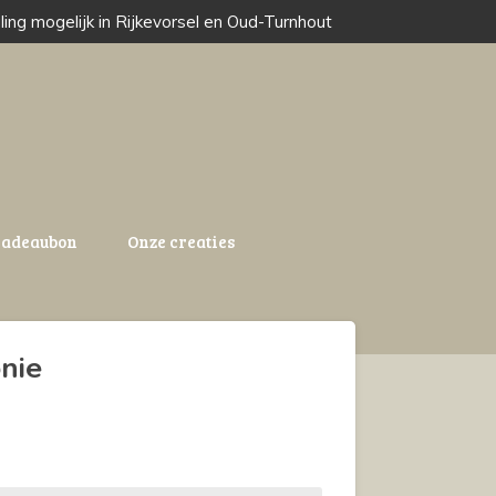
ling mogelijk in Rijkevorsel en Oud-Turnhout
adeaubon
Onze creaties
nie