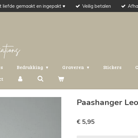
 liefde gemaakt en ingepakt ♥
Veilig betalen
Afha
es
Bedrukking
Graveren
Stickers
C
ct
Paashanger Leo
€ 5,95