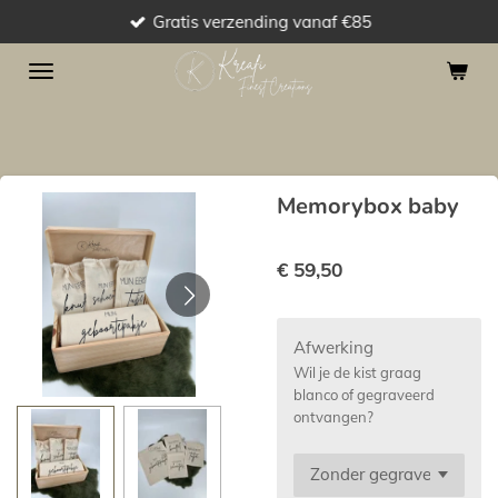
Gratis verzending vanaf €85
Ga
direct
naar
de
hoofdinhoud
Memorybox baby
€ 59,50
Afwerking
Wil je de kist graag
blanco of gegraveerd
ontvangen?