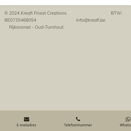
© 2024 Kreafi Finest Creations BTW:
BE0735468054 info@kreafi.be
Rijkevorsel - Oud-Turnhout
E-mailadres
Telefoonnummer
Whats