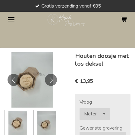
Gratis verzending vanaf €85
Ga
direct
naar
de
hoofdinhoud
Houten doosje met
los deksel
€ 13,95
Vraag
Gewenste gravering