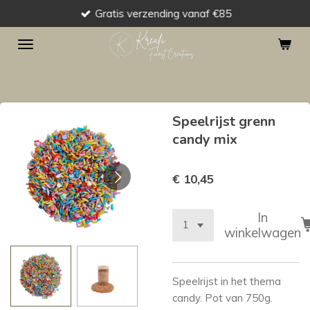
Gratis verzending vanaf €85
Ga
direct
naar
de
hoofdinhoud
Speelrijst grenn
candy mix
€ 10,45
In
winkelwagen
Speelrijst in het thema
candy. Pot van 750g.