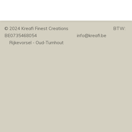
© 2024 Kreafi Finest Creations BTW:
BE0735468054 info@kreafi.be
Rijkevorsel - Oud-Turnhout