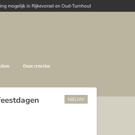
ing mogelijk in Rijkevorsel en Oud-Turnhout
ubon
Onze creaties
 feestdagen
NIEUW!