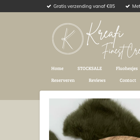
Gratis verzending vanaf €85
Met
Ga
direct
naar
de
hoofdinhoud
Home
STOCKSALE
Fluohesjes
Reserveren
Reviews
Contact