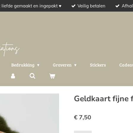
 liefde gemaakt en ingepakt ♥
Veilig betalen
Afhal
Bedrukking
Graveren
Stickers
Cadea
Geldkaart fijne
€ 7,50