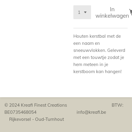
In
winkelwagen
Houten kerstbal met de
een naam en
sneeuwvlokken. Geleverd
met een touwtje zodat je
hem meteen in je
kerstboom kan hangen!
© 2024 Kreafi Finest Creations BTW:
BE0735468054 info@kreafi.be
Rijkevorsel - Oud-Turnhout