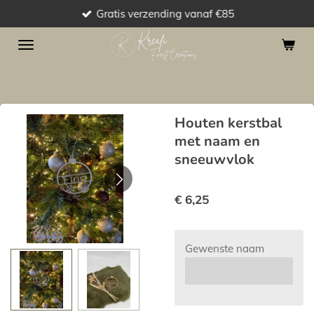
Gratis verzending vanaf €85
Ga
direct
naar
de
hoofdinhoud
Houten kerstbal
met naam en
sneeuwvlok
€ 6,25
Gewenste naam