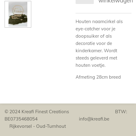
winkelwagen
Houten naamcirkel als
eye-catcher voor je
doopsuiker of als
decoratie voor de
kinderkamer. Wordt
steeds geleverd met
houten voetje.
Afmeting 28cm breed
© 2024 Kreafi Finest Creations BTW:
BE0735468054 info@kreafi.be
Rijkevorsel - Oud-Turnhout