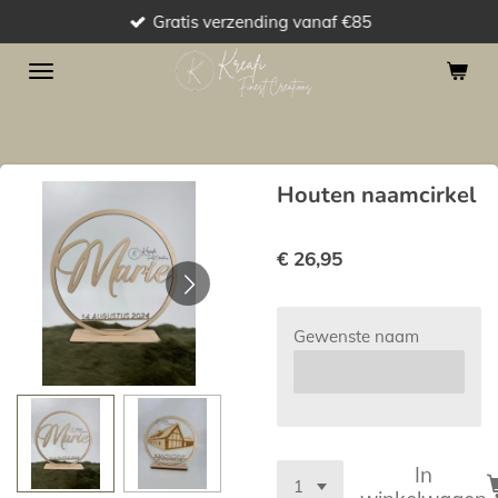
Gratis verzending vanaf €85
Ga
direct
naar
de
hoofdinhoud
Houten naamcirkel
€ 26,95
Gewenste naam
In