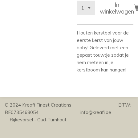
In
winkelwagen
Houten kerstbal voor de
eerste kerst van jouw
baby! Geleverd met een
gepast touwtje zodat je
hem meteen in je
kerstboom kan hangen!
© 2024 Kreafi Finest Creations BTW:
BE0735468054 info@kreafi.be
Rijkevorsel - Oud-Turnhout