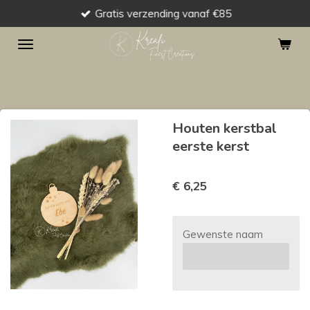
Gratis verzending vanaf €85
Ga
direct
naar
de
hoofdinhoud
Houten kerstbal
eerste kerst
€ 6,25
Gewenste naam