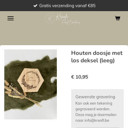
Gratis verzending vanaf €85
Ga
direct
naar
de
hoofdinhoud
Houten doosje met
los deksel (leeg)
€ 10,95
Gewenste gravering
Kan ook een tekening
gegraveerd worden.
Deze mag je doormailen
naar info@kreafi.be