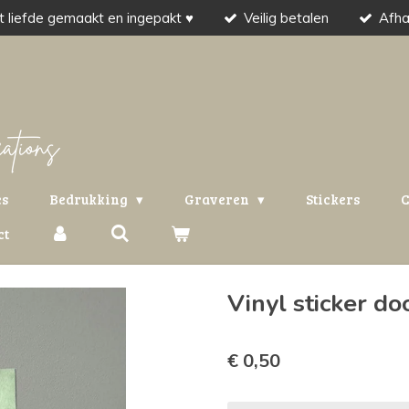
 liefde gemaakt en ingepakt ♥
Veilig betalen
Afha
es
Bedrukking
Graveren
Stickers
C
ct
Vinyl sticker do
€ 0,50