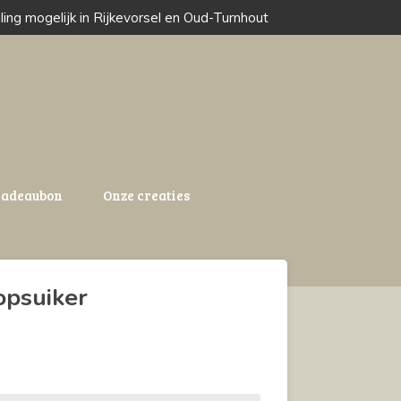
ling mogelijk in Rijkevorsel en Oud-Turnhout
adeaubon
Onze creaties
opsuiker