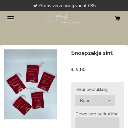
Gratis verzending vanaf €85
Ga
direct
naar
de
hoofdinhoud
Snoepzakje sint
€ 5,60
Kleur bedrukking
Gewenste bedrukking