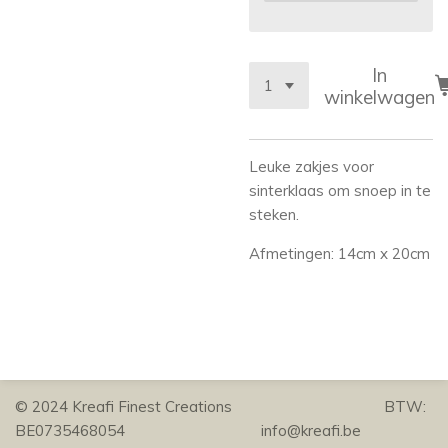
In
winkelwagen
Leuke zakjes voor
sinterklaas om snoep in te
steken.
Afmetingen: 14cm x 20cm
© 2024 Kreafi Finest Creations BTW:
BE0735468054 info@kreafi.be