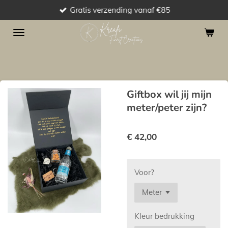
Gratis verzending vanaf €85
Ga
direct
naar
de
hoofdinhoud
Giftbox wil jij mijn
meter/peter zijn?
€ 42,00
Voor?
Kleur bedrukking