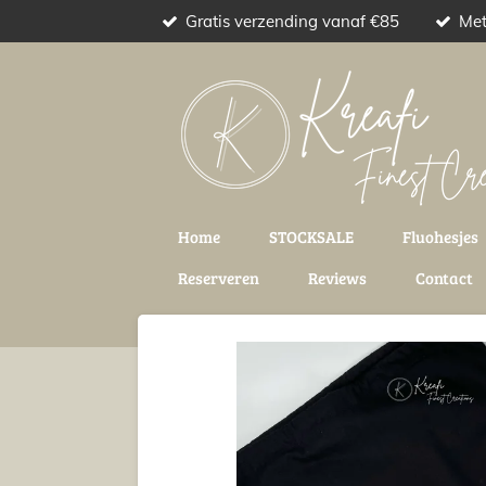
Gratis verzending vanaf €85
Met
Ga
direct
naar
de
hoofdinhoud
Home
STOCKSALE
Fluohesjes
Reserveren
Reviews
Contact