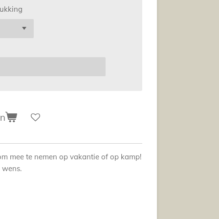
rukking
en
m mee te nemen op vakantie of op kamp!
n wens.