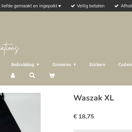
 liefde gemaakt en ingepakt ♥
Veilig betalen
Afhal
Bedrukking
Graveren
Stickers
Cadea
Waszak XL
€ 18,75