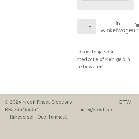
In
winkelwagen
Ideaal tasje voor
medicatie of klein geld in
te bewaren!
© 2024 Kreafi Finest Creations BTW:
BE0735468054 info@kreafi.be
Rijkevorsel - Oud-Turnhout