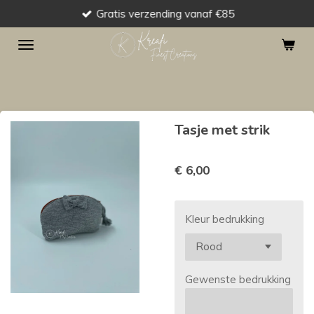
Gratis verzending vanaf €85
Ga
direct
naar
de
hoofdinhoud
Tasje met strik
€ 6,00
Kleur bedrukking
Gewenste bedrukking