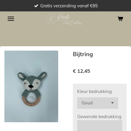
Gratis verzending vanaf €85
Ga
direct
naar
de
hoofdinhoud
Bijtring
€ 12,45
Kleur bedrukking
Gewenste bedrukking