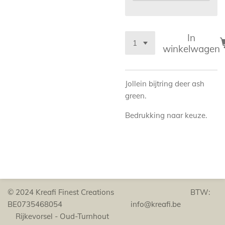
In
winkelwagen
Jollein bijtring deer ash
green.
Bedrukking naar keuze.
© 2024 Kreafi Finest Creations BTW:
BE0735468054 info@kreafi.be
Rijkevorsel - Oud-Turnhout